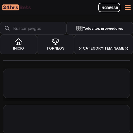
INGRESAR
Todos los proveedores
INICIO
TORNEOS
{{ CATEGORYITEM.NAME }}