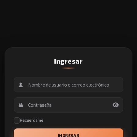
Ingresar
Recuérdame
INGRESAR