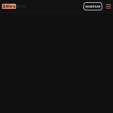
INGRESAR