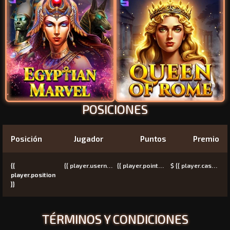
POSICIONES
Posición
Jugador
Puntos
Premio
{{
{{ player.username }}
{{ player.points }}
$ {{ player.cash }}
player.position
}}
TÉRMINOS Y CONDICIONES