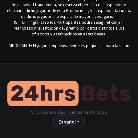
de actividad fraudulenta, se reserva el derecho de suspender o
eliminar a dicho jugador de esta Promoción, y/o suspender la cuenta
de dicho jugador a la espera de mayor investigación.
19. En ningún caso los Participantes podrán exigir el canje ni
reemplazo ni sustitución del premio por otros distintos a los
ofrecidos y establecidos en estas bases.
IMPORTANTE: El jugar compulsivamente es perjudicial para la salud.
Sitio operado bajo licencia de Curaçao
Español